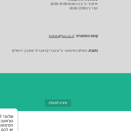
ימים א'-ה' בין השעות 10:00-19:00
יום ו' בין 10:00-13:00
קופת התזמורת:
tickets@jso.co.il
כתובת:
האולם הסימפוני ע"ש הנרי קראון רח' שופן 5, ירושלים
חזרה למעלה
שלום! 👋 אני
הצ'אטבוט של
הסימפונית ירושלי
יש לכם שאלות?