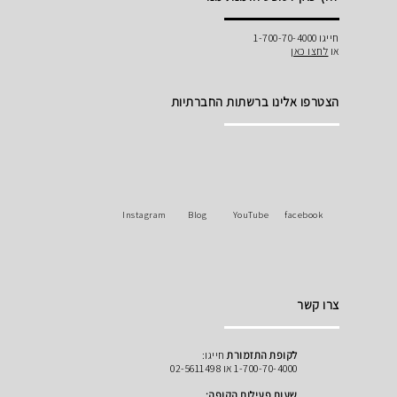
חייגו 1-700-70-4000
או
לחצו כאן
הצטרפו אלינו ברשתות החברתיות
Instagram
Blog
YouTube
facebook
צרו קשר
לקופת התזמורת
חייגו:
1-700-70-4000 או 02-5611498
שעות פעילות הקופה: