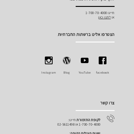
חייגו 1-700-70-4000
או
לחצו כאן
הצטרפו אלינו ברשתות החברתיות
Instagram
Blog
YouTube
facebook
צרו קשר
לקופת התזמורת
חייגו:
1-700-70-4000 או 02-5611498
שעות פעילות הקופה: