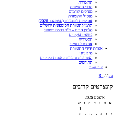
התזמורת
חברי התזמורת
מנהלים קודמים
מנכ"ל התזמורת
אודיציות לתזמורת (ספטמבר 2026)
תרמו לתזמורת הסימפונית ירושלים
מלחין הבית – ד"ר בנימין יוסופוב
נושאי תפקידים
הסטוריה
אנסמבל רוזמרין
ודת ידידי התזמורת
מי אנחנו
הצטרפות וחברות באגודת הידידים
התורמים
ר קשר
טים קרובים
ט 2026
ד
ה
ו
ש
1
8
7
6
5