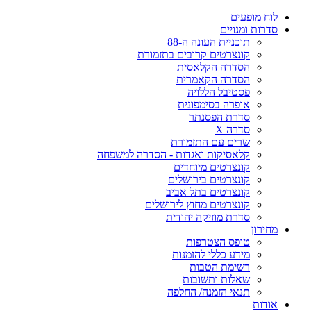
ח מופעים
רות ומנויים
תוכניית העונה ה-88
קונצרטים קרובים בתזמורת
הסדרה הקלאסית
הסדרה הקאמרית
פסטיבל הללויה
אופרה בסימפונית
סדרת הפסנתר
סדרה X
שרים עם התזמורת
קלאסיקות ואגדות - הסדרה למשפחה
קונצרטים מיוחדים
קונצרטים בירושלים
קונצרטים בתל אביב
קונצרטים מחוץ לירושלים
סדרת מוזיקה יהודית
ירון
טופס הצטרפות
מידע כללי להזמנות
רשימת הטבות
שאלות ותשובות
תנאי הזמנה/ החלפה
דות