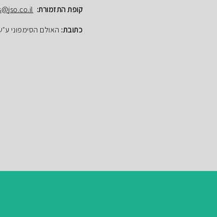
קופת התזמורת:
s@jso.co.il
כתובת:
האולם הסימפוני ע"ש הנרי ק