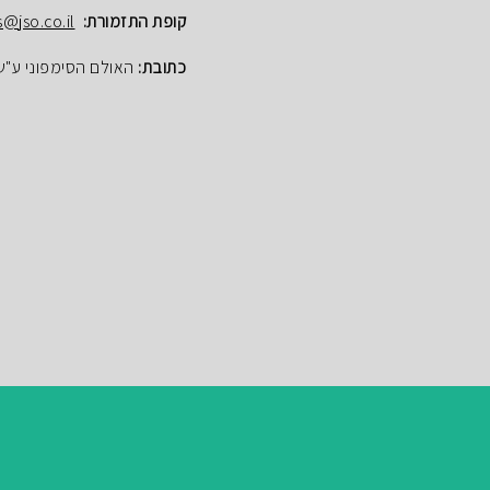
קופת התזמורת:
s@jso.co.il
כתובת:
האולם הסימפוני ע"ש הנרי ק