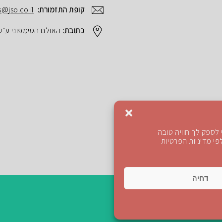
קופת התזמורת:
s@jso.co.il
כתובת:
האולם הסימפוני ע"ש הנרי ק
לספק לך חוויה טובה
י מדיניות הפרטיות
דחיה