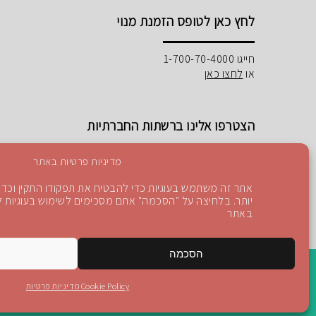
לחץ כאן לטופס הזמנת מנוי
חייגו 1-700-70-4000
או
לחצו כאן
הצטרפו אלינו ברשתות החברתיות
מדיניות פרטיות באתר
אתר זה משתמש בעוגיות כדי להבטיח את תפקודו התקין וכדי 
יותר. בלחיצה על "הסכמה" אתם מסכימים לשימוש בעוגיות לפ
Instagram
Blog
YouTube
facebook
באתר
הסכמה
Cookie Policy
מדיניות פרטיות