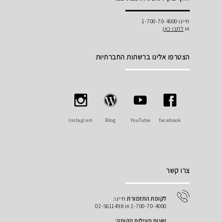
חייגו 1-700-70-4000
או
לחצו כאן
הצטרפו אלינו ברשתות החברתיות
Instagram
Blog
YouTube
facebook
צרו קשר
לקופת התזמורת
חייגו:
1-700-70-4000 או 02-5611498
שעות פעילות הקופה: