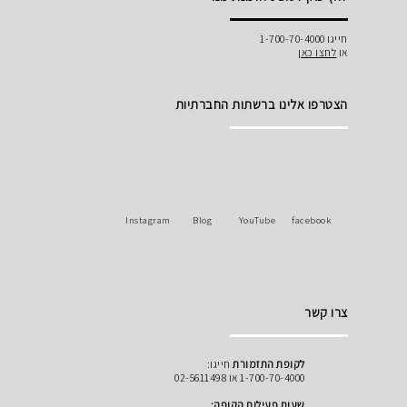
חייגו 1-700-70-4000
או
לחצו כאן
הצטרפו אלינו ברשתות החברתיות
Instagram
Blog
YouTube
facebook
צרו קשר
לקופת התזמורת
חייגו:
1-700-70-4000 או 02-5611498
שעות פעילות הקופה: