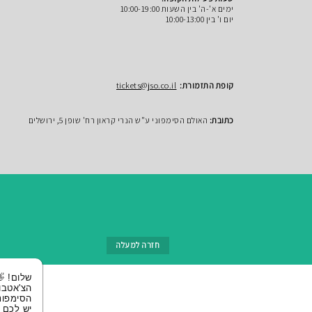
ימים א'-ה' בין השעות 10:00-19:00
יום ו' בין 10:00-13:00
קופת התזמורת:
tickets@jso.co.il
כתובת:
האולם הסימפוני ע"ש הנרי קראון רח' שופן 5, ירושלים
חזרה למעלה
שלום! 👋 אני
הצ'אטבוט של
הסימפונית ירושלי
יש לכם שאלות?