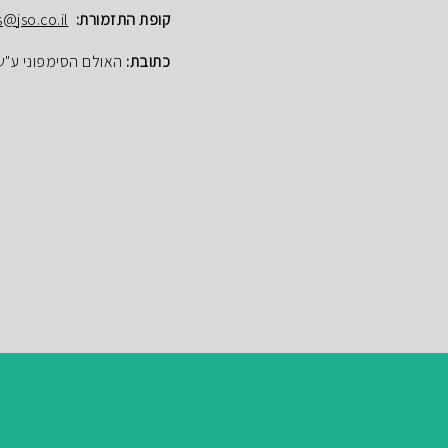
קופת התזמורת:
s@jso.co.il
כתובת:
האולם הסימפוני ע"ש הנרי ק