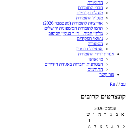
התזמורת
חברי התזמורת
מנהלים קודמים
מנכ"ל התזמורת
אודיציות לתזמורת (ספטמבר 2026)
תרמו לתזמורת הסימפונית ירושלים
מלחין הבית – ד"ר בנימין יוסופוב
נושאי תפקידים
הסטוריה
אנסמבל רוזמרין
ודת ידידי התזמורת
מי אנחנו
הצטרפות וחברות באגודת הידידים
התורמים
ר קשר
טים קרובים
ט 2026
ד
ה
ו
ש
1
8
7
6
5