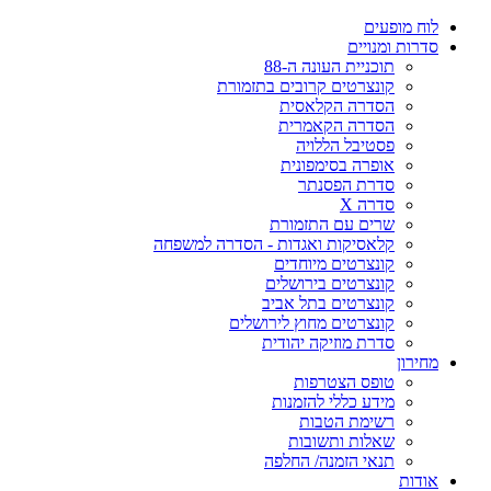
ח מופעים
רות ומנויים
תוכניית העונה ה-88
קונצרטים קרובים בתזמורת
הסדרה הקלאסית
הסדרה הקאמרית
פסטיבל הללויה
אופרה בסימפונית
סדרת הפסנתר
סדרה X
שרים עם התזמורת
קלאסיקות ואגדות - הסדרה למשפחה
קונצרטים מיוחדים
קונצרטים בירושלים
קונצרטים בתל אביב
קונצרטים מחוץ לירושלים
סדרת מוזיקה יהודית
ירון
טופס הצטרפות
מידע כללי להזמנות
רשימת הטבות
שאלות ותשובות
תנאי הזמנה/ החלפה
דות