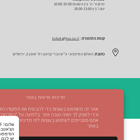
ימים א'-ה' בין השעות 10:00-19:00
יום ו' בין 10:00-13:00
קופת התזמורת:
tickets@jso.co.il
כתובת:
האולם הסימפוני ע"ש הנרי קראון רח' שופן 5, ירושלים
מדיניות פרטיות באתר
אתר זה משתמש בעוגיות כדי להבטיח את תפקודו התקין
חזרה למעלה
וכדי לספק לך חוויה טובה יותר. בלחיצה על "הסכמה"
אתם מסכימים לשימוש בעוגיות לפי מדיניות הפרטיות
שלום! 👋 אני
באתר
הצ'אטבוט של
הסימפונית ירושלי
יש לכם שאלות?