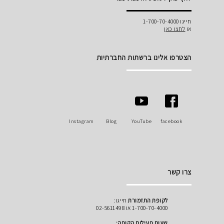
חייגו 1-700-70-4000
או
לחצו כאן
הצטרפו אלינו ברשתות החברתיות
Instagram
Blog
YouTube
facebook
צרו קשר
לקופת התזמורת
חייגו:
1-700-70-4000 או 02-5611498
שעות פעילות הקופה: