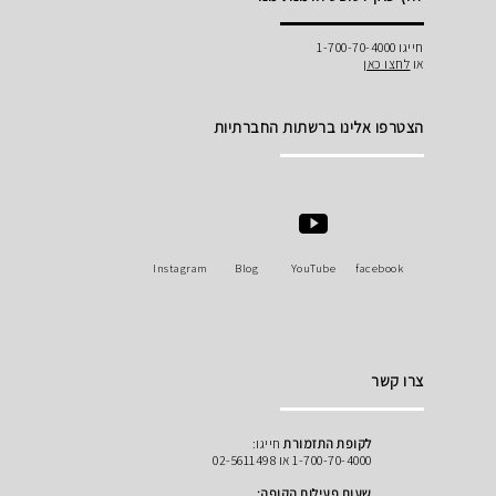
חייגו 1-700-70-4000
או
לחצו כאן
הצטרפו אלינו ברשתות החברתיות
Instagram
Blog
YouTube
facebook
צרו קשר
לקופת התזמורת
חייגו:
1-700-70-4000 או 02-5611498
שעות פעילות הקופה: