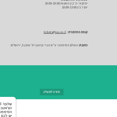
ימים א'-ה' בין השעות 10:00-19:00
יום ו' בין 10:00-13:00
קופת התזמורת:
tickets@jso.co.il
כתובת:
האולם הסימפוני ע"ש הנרי קראון רח' שופן 5, ירושלים
חזרה למעלה
שלום! 👋 אני
הצ'אטבוט של
הסימפונית ירושלי
יש לכם שאלות?