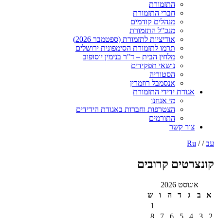
התזמורת
חברי התזמורת
מנהלים קודמים
מנכ"ל התזמורת
אודיציות לתזמורת (ספטמבר 2026)
תרמו לתזמורת הסימפונית ירושלים
מלחין הבית – ד"ר בנימין יוסופוב
נושאי תפקידים
הסטוריה
אנסמבל רוזמרין
ודת ידידי התזמורת
מי אנחנו
הצטרפות וחברות באגודת הידידים
התורמים
ר קשר
טים קרובים
ט 2026
ד
ה
ו
ש
1
8
7
6
5