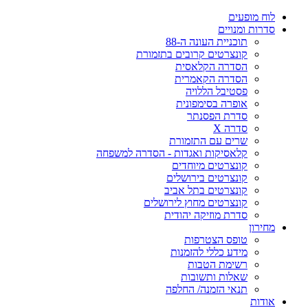
ח מופעים
רות ומנויים
תוכניית העונה ה-88
קונצרטים קרובים בתזמורת
הסדרה הקלאסית
הסדרה הקאמרית
פסטיבל הללויה
אופרה בסימפונית
סדרת הפסנתר
סדרה X
שרים עם התזמורת
קלאסיקות ואגדות - הסדרה למשפחה
קונצרטים מיוחדים
קונצרטים בירושלים
קונצרטים בתל אביב
קונצרטים מחוץ לירושלים
סדרת מוזיקה יהודית
ירון
טופס הצטרפות
מידע כללי להזמנות
רשימת הטבות
שאלות ותשובות
תנאי הזמנה/ החלפה
דות