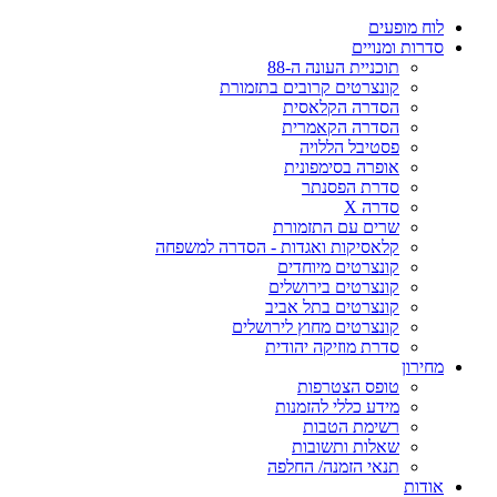
ח מופעים
רות ומנויים
תוכניית העונה ה-88
קונצרטים קרובים בתזמורת
הסדרה הקלאסית
הסדרה הקאמרית
פסטיבל הללויה
אופרה בסימפונית
סדרת הפסנתר
סדרה X
שרים עם התזמורת
קלאסיקות ואגדות - הסדרה למשפחה
קונצרטים מיוחדים
קונצרטים בירושלים
קונצרטים בתל אביב
קונצרטים מחוץ לירושלים
סדרת מוזיקה יהודית
ירון
טופס הצטרפות
מידע כללי להזמנות
רשימת הטבות
שאלות ותשובות
תנאי הזמנה/ החלפה
דות