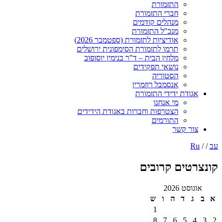
התזמורת
חברי התזמורת
מנהלים קודמים
מנכ"ל התזמורת
אודיציות לתזמורת (ספטמבר 2026)
תרמו לתזמורת הסימפונית ירושלים
מלחין הבית – ד"ר בנימין יוסופוב
נושאי תפקידים
הסטוריה
אנסמבל רוזמרין
ודת ידידי התזמורת
מי אנחנו
הצטרפות וחברות באגודת הידידים
התורמים
ר קשר
טים קרובים
ט 2026
ד
ה
ו
ש
1
8
7
6
5