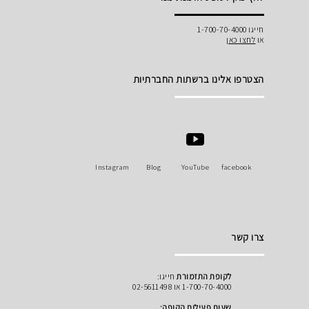
חייגו 1-700-70-4000
או
לחצו כאן
הצטרפו אלינו ברשתות החברתיות
Instagram
Blog
YouTube
facebook
צרו קשר
לקופת התזמורת
חייגו:
1-700-70-4000 או 02-5611498
שעות פעילות הקופה: