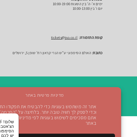
ימים א'-ה' בין השעות 10:00-19:00
יום ו' בין 10:00-13:00
קופת התזמורת:
tickets@jso.co.il
כתובת:
האולם הסימפוני ע"ש הנרי קראון רח' שופן 5, ירושלים
מדיניות פרטיות באתר
אתר זה משתמש בעוגיות כדי להבטיח את תפקודו התקין
חזרה למעלה
וכדי לספק לך חוויה טובה יותר. בלחיצה על "הסכמה"
אתם מסכימים לשימוש בעוגיות לפי מדיניות הפרטיות
שלום! 👋 אני
באתר
הצ'אטבוט של
הסימפונית ירושלי
יש לכם שאלות?