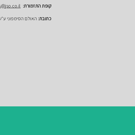
קופת התזמורת:
s@jso.co.il
כתובת:
האולם הסימפוני ע"ש הנרי ק