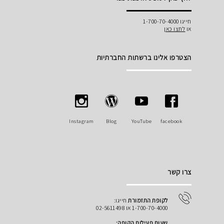
חייגו 1-700-70-4000
או
לחצו כאן
הצטרפו אלינו ברשתות החברתיות
Instagram
Blog
YouTube
facebook
צרו קשר
לקופת התזמורת
חייגו:
1-700-70-4000 או 02-5611498
שעות פעילות הקופה: