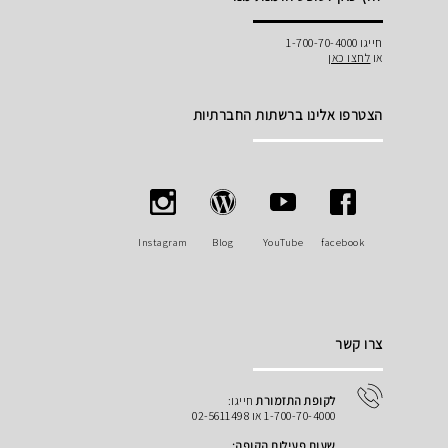
חייגו 1-700-70-4000
או
לחצו כאן
הצטרפו אלינו ברשתות החברתיות
Instagram
Blog
YouTube
facebook
צרו קשר
לקופת התזמורת
חייגו:
1-700-70-4000 או 02-5611498
שעות פעילות הקופה: