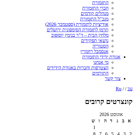
התזמורת
חברי התזמורת
מנהלים קודמים
מנכ"ל התזמורת
אודיציות לתזמורת (ספטמבר 2026)
תרמו לתזמורת הסימפונית ירושלים
מלחין הבית – ד"ר בנימין יוסופוב
נושאי תפקידים
הסטוריה
אנסמבל רוזמרין
אגודת ידידי התזמורת
מי אנחנו
הצטרפות וחברות באגודת הידידים
התורמים
צור קשר
עב
/ /
Ru
קונצרטים קרובים
אוגוסט 2026
א
ב
ג
ד
ה
ו
ש
1
8
7
6
5
4
3
2