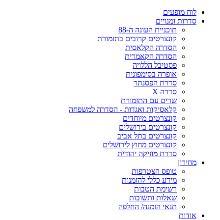
לוח מופעים
סדרות ומנויים
תוכניית העונה ה-88
קונצרטים קרובים בתזמורת
הסדרה הקלאסית
הסדרה הקאמרית
פסטיבל הללויה
אופרה בסימפונית
סדרת הפסנתר
סדרה X
שרים עם התזמורת
קלאסיקות ואגדות - הסדרה למשפחה
קונצרטים מיוחדים
קונצרטים בירושלים
קונצרטים בתל אביב
קונצרטים מחוץ לירושלים
סדרת מוזיקה יהודית
מחירון
טופס הצטרפות
מידע כללי להזמנות
רשימת הטבות
שאלות ותשובות
תנאי הזמנה/ החלפה
אודות