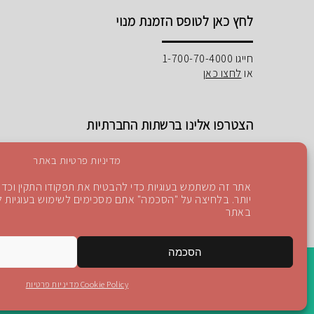
לחץ כאן לטופס הזמנת מנוי
חייגו 1-700-70-4000
או
לחצו כאן
הצטרפו אלינו ברשתות החברתיות
מדיניות פרטיות באתר
אתר זה משתמש בעוגיות כדי להבטיח את תפקודו התקין וכדי 
יותר. בלחיצה על "הסכמה" אתם מסכימים לשימוש בעוגיות לפ
Instagram
Blog
YouTube
facebook
באתר
הסכמה
Cookie Policy
מדיניות פרטיות