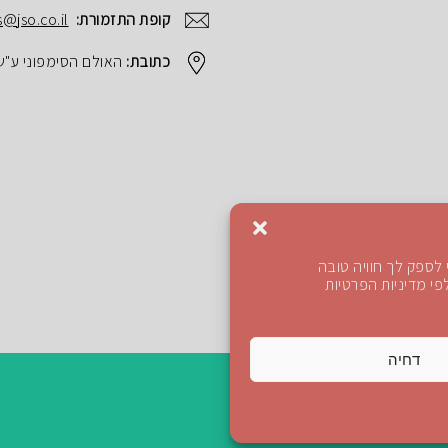
קופת התזמורת:
s@jso.co.il
כתובת:
האולם הסימפוני ע"ש הנרי ק
לספק לך חוויה טובה
י מדיניות הפרטיות
דחיה