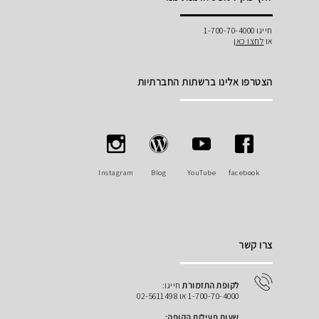
חייגו 1-700-70-4000
או
לחצו כאן
הצטרפו אלינו ברשתות החברתיות
Instagram
Blog
YouTube
facebook
צרו קשר
לקופת התזמורת
חייגו:
1-700-70-4000 או 02-5611498
שעות פעילות הקופה: