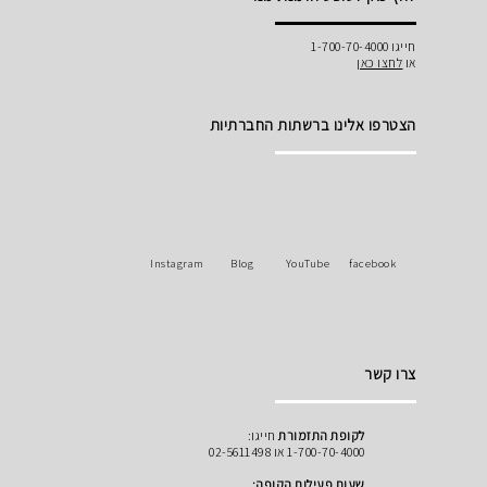
חייגו 1-700-70-4000
או
לחצו כאן
הצטרפו אלינו ברשתות החברתיות
Instagram
Blog
YouTube
facebook
צרו קשר
לקופת התזמורת
חייגו:
1-700-70-4000 או 02-5611498
שעות פעילות הקופה: