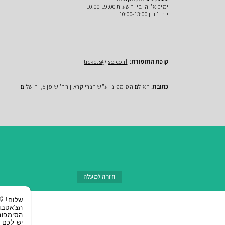
ימים א'-ה' בין השעות 10:00-19:00
יום ו' בין 10:00-13:00
קופת התזמורת:
tickets@jso.co.il
כתובת:
האולם הסימפוני ע"ש הנרי קראון רח' שופן 5, ירושלים
חזרה למעלה
שלום! 👋 אני
הצ'אטבוט של
הסימפונית ירושלי
יש לכם שאלות?