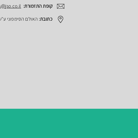
קופת התזמורת:
s@jso.co.il
כתובת:
האולם הסימפוני ע"ש הנרי ק