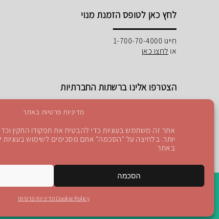
לחץ כאן לטופס הזמנת מנוי
חייגו 1-700-70-4000
או
לחצו כאן
הצטרפו אלינו ברשתות החברתיות
מדיניות פרטיות באתר
אתר זה משתמש בעוגיות כדי להבטיח את תפקודו התקין וכדי 
יותר. בלחיצה על "הסכמה" אתם מסכימים לשימוש בעוגיות לפ
Instagram
Blog
YouTube
facebook
באתר
הסכמה
Cookie Policy
מדיניות פרטיות