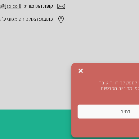
קופת התזמורת:
s@jso.co.il
כתובת:
האולם הסימפוני ע"ש הנרי ק
לספק לך חוויה טובה
י מדיניות הפרטיות
דחיה