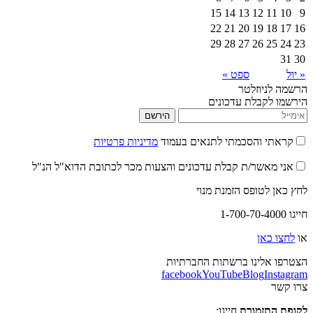
15
14
13
12
11
10
9
22
21
20
19
18
17
16
29
28
27
26
25
24
23
31
30
« יול
ספט »
הרשמה לניוזלטר
הירשמו לקבלת עדכונים
הירשם
קראתי והסכמתי לתנאים בעמוד
מדיניות פרטיות
אני מאשר/ת קבלת עדכונים והצעות מכר לכתובת הדוא"ל הנ"ל
לחץ כאן לטופס הזמנת מנוי
חייגו 1-700-70-4000
או
לחצו כאן
הצטרפו אלינו ברשתות החברתיות
facebook
YouTube
Blog
Instagram
צרו קשר
לקופת התזמורת
חייגו: