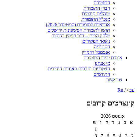
התזמורת
חברי התזמורת
מנהלים קודמים
מנכ"ל התזמורת
אודיציות לתזמורת (ספטמבר 2026)
תרמו לתזמורת הסימפונית ירושלים
מלחין הבית – ד"ר בנימין יוסופוב
נושאי תפקידים
הסטוריה
אנסמבל רוזמרין
אגודת ידידי התזמורת
מי אנחנו
הצטרפות וחברות באגודת הידידים
התורמים
צור קשר
עב
/ /
Ru
קונצרטים קרובים
אוגוסט 2026
א
ב
ג
ד
ה
ו
ש
1
8
7
6
5
4
3
2