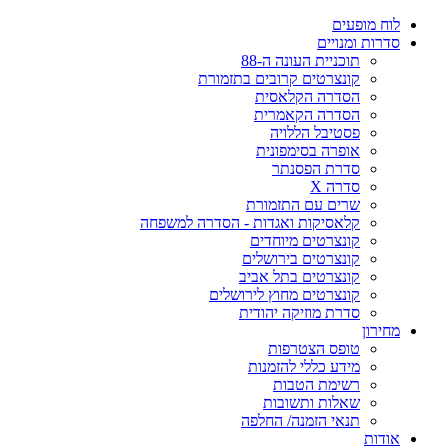
לוח מופעים
סדרות ומנויים
תוכניית העונה ה-88
קונצרטים קרובים בתזמורת
הסדרה הקלאסית
הסדרה הקאמרית
פסטיבל הללויה
אופרה בסימפונית
סדרת הפסנתר
סדרה X
שרים עם התזמורת
קלאסיקות ואגדות - הסדרה למשפחה
קונצרטים מיוחדים
קונצרטים בירושלים
קונצרטים בתל אביב
קונצרטים מחוץ לירושלים
סדרת מוזיקה יהודית
מחירון
טופס הצטרפות
מידע כללי להזמנות
רשימת הטבות
שאלות ותשובות
תנאי הזמנה/ החלפה
אודות