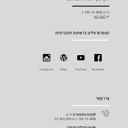
חייגו 1-700-70-4000
או
לחצו כאן
הצטרפו אלינו ברשתות החברתיות
Instagram
Blog
YouTube
facebook
צרו קשר
לקופת התזמורת
חייגו:
1-700-70-4000 או 02-5611498
שעות פעילות הקופה: