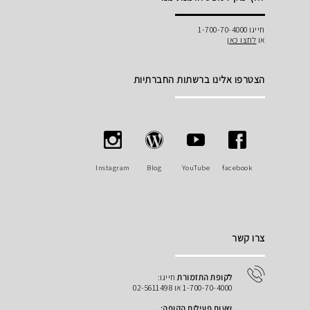
חייגו 1-700-70-4000
או
לחצו כאן
הצטרפו אלינו ברשתות החברתיות
Instagram
Blog
YouTube
facebook
צרו קשר
לקופת התזמורת
חייגו:
1-700-70-4000 או 02-5611498
שעות פעילות הקופה: