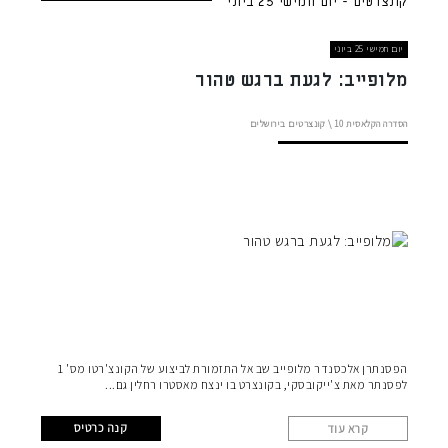
קונצרטים - יום חמישי 25 ביוני
יום חמישי 25 ביוני
מלופייב: לגעת ברגש טהור
הסדרה הקלאסית
10 \
קונצרטים בירושלים
הפסנתרן אלכסנדר מלופייב שב אל התזמורת לביצוע של הקונצ'רטו מס' 1
לפסנתר מאת צ'ייקובסקי, בקונצרט בו ינצח מאסטרו רחלין גם
קנה כרטיס
קרא עוד