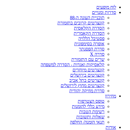
לוח מופעים
סדרות ומנויים
תוכניית העונה ה-88
קונצרטים קרובים בתזמורת
הסדרה הקלאסית
הסדרה הקאמרית
פסטיבל הללויה
אופרה בסימפונית
סדרת הפסנתר
סדרה X
שרים עם התזמורת
קלאסיקות ואגדות - הסדרה למשפחה
קונצרטים מיוחדים
קונצרטים בירושלים
קונצרטים בתל אביב
קונצרטים מחוץ לירושלים
סדרת מוזיקה יהודית
מחירון
טופס הצטרפות
מידע כללי להזמנות
רשימת הטבות
שאלות ותשובות
תנאי הזמנה/ החלפה
אודות