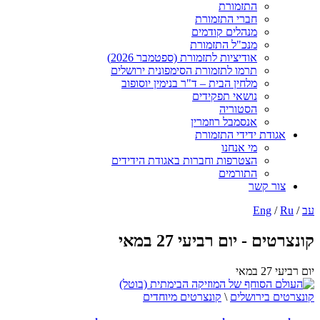
התזמורת
חברי התזמורת
מנהלים קודמים
מנכ"ל התזמורת
אודיציות לתזמורת (ספטמבר 2026)
תרמו לתזמורת הסימפונית ירושלים
מלחין הבית – ד"ר בנימין יוסופוב
נושאי תפקידים
הסטוריה
אנסמבל רוזמרין
אגודת ידידי התזמורת
מי אנחנו
הצטרפות וחברות באגודת הידידים
התורמים
צור קשר
עב
/
Ru
/
Eng
קונצרטים - יום רביעי 27 במאי
יום רביעי 27 במאי
קונצרטים בירושלים
\
קונצרטים מיוחדים