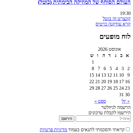
העולם הסוחף של המוזיקה הבימתית (בוטל)
19:30
קונצרט זה בוטל
קרא עוד
קנה כרטיס
לוח מופעים
אוגוסט 2026
א
ב
ג
ד
ה
ו
ש
1
8
7
6
5
4
3
2
15
14
13
12
11
10
9
22
21
20
19
18
17
16
29
28
27
26
25
24
23
31
30
« יול
ספט »
הרשמה לניוזלטר
הירשמו לקבלת עדכונים
הירשם
קראתי והסכמתי לתנאים בעמוד
מדיניות פרטיות