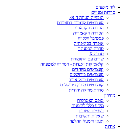
לוח מופעים
סדרות ומנויים
תוכניית העונה ה-88
קונצרטים קרובים בתזמורת
הסדרה הקלאסית
הסדרה הקאמרית
פסטיבל הללויה
אופרה בסימפונית
סדרת הפסנתר
סדרה X
שרים עם התזמורת
קלאסיקות ואגדות - הסדרה למשפחה
קונצרטים מיוחדים
קונצרטים בירושלים
קונצרטים בתל אביב
קונצרטים מחוץ לירושלים
סדרת מוזיקה יהודית
מחירון
טופס הצטרפות
מידע כללי להזמנות
רשימת הטבות
שאלות ותשובות
תנאי הזמנה/ החלפה
אודות