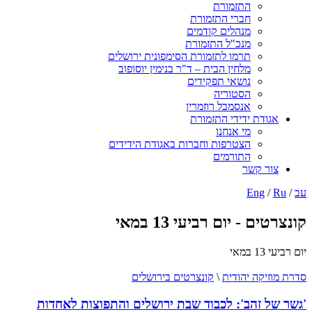
התזמורת
חברי התזמורת
מנהלים קודמים
מנכ"ל התזמורת
תרמו לתזמורת הסימפונית ירושלים
מלחין הבית – ד"ר בנימין יוסופוב
נושאי תפקידים
הסטוריה
אנסמבל רוזמרין
אגודת ידידי התזמורת
מי אנחנו
הצטרפות וחברות באגודת הידידים
התורמים
צור קשר
עב
/
Ru
/
Eng
קונצרטים - יום רביעי 13 במאי
יום רביעי 13 במאי
סדרת מוזיקה יהודית
\
קונצרטים בירושלים
'גשר של זהב': לכבוד שבת ירושלים והתפוצות לאחדות