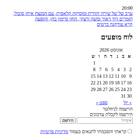
20:00
ערב של של שירה יהודית ומוסיקה קלאסית, עם המנצח איתן סובול,
הזמרים דוד דאור ומשה זרצקי, החזן סיימון כהן, והופעה
קרא עוד
קנה כרטיס
לוח מופעים
אוגוסט 2026
א
ב
ג
ד
ה
ו
ש
1
8
7
6
5
4
3
2
15
14
13
12
11
10
9
22
21
20
19
18
17
16
29
28
27
26
25
24
23
31
30
« יול
ספט »
הרשמה לניוזלטר
הירשמו לקבלת עדכונים
הירשם
קראתי והסכמתי לתנאים בעמוד
מדיניות פרטיות