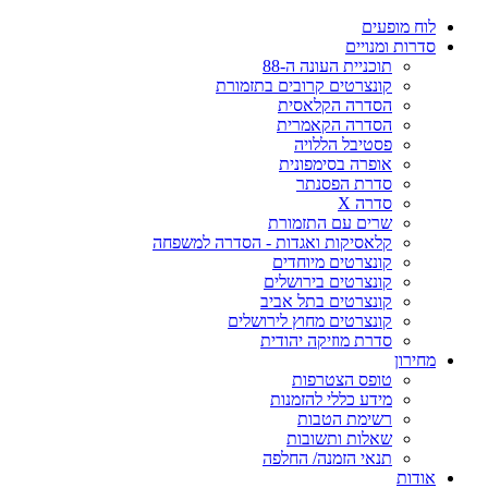
לוח מופעים
סדרות ומנויים
תוכניית העונה ה-88
קונצרטים קרובים בתזמורת
הסדרה הקלאסית
הסדרה הקאמרית
פסטיבל הללויה
אופרה בסימפונית
סדרת הפסנתר
סדרה X
שרים עם התזמורת
קלאסיקות ואגדות - הסדרה למשפחה
קונצרטים מיוחדים
קונצרטים בירושלים
קונצרטים בתל אביב
קונצרטים מחוץ לירושלים
סדרת מוזיקה יהודית
מחירון
טופס הצטרפות
מידע כללי להזמנות
רשימת הטבות
שאלות ותשובות
תנאי הזמנה/ החלפה
אודות