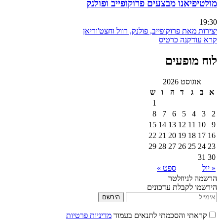
מולטיפיאנו מבצעים פרוקופייב ופולנק
19:30
יצירות מאת פרוקופייב, פולנק, רוול וחצט'וריאן
קרא עוד
קנה כרטיס
לוח מופעים
אוגוסט 2026
א
ב
ג
ד
ה
ו
ש
1
8
7
6
5
4
3
2
15
14
13
12
11
10
9
22
21
20
19
18
17
16
29
28
27
26
25
24
23
31
30
« יול
ספט »
הרשמה לניוזלטר
הירשמו לקבלת עדכונים
הירשם
קראתי והסכמתי לתנאים בעמוד
מדיניות פרטיות