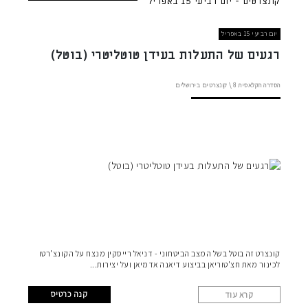
קונצרטים - יום רביעי 15 באפריל
יום רביעי 15 באפריל
רגעים של התעלות בעידן טוטליטרי (בוטל)
הסדרה הקלאסית
8 \
קונצרטים בירושלים
קונצרט זה בוטל בשל המצב הביטחוני - דניאל רייסקין מנצח על הקונצ'רטו
לכינור מאת חצ'טוריאן בביצוע דיאנה אדמיאן ועל יצירות
קנה כרטיס
קרא עוד