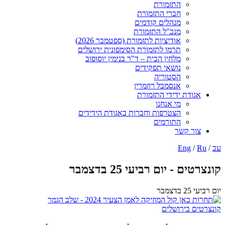
התזמורת
חברי התזמורת
מנהלים קודמים
מנכ"ל התזמורת
אודיציות לתזמורת (ספטמבר 2026)
תרמו לתזמורת הסימפונית ירושלים
מלחין הבית – ד"ר בנימין יוסופוב
נושאי תפקידים
הסטוריה
אנסמבל רוזמרין
אגודת ידידי התזמורת
מי אנחנו
הצטרפות וחברות באגודת הידידים
התורמים
צור קשר
עב
/
Ru
/
Eng
קונצרטים - יום רביעי 25 בדצמבר
יום רביעי 25 בדצמבר
קונצרטים בירושלים