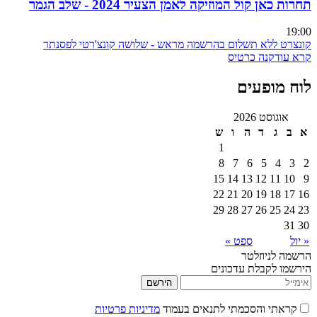
תחרות כאן קול המוזיקה לאמן הצעיר 2024 - שלב הגמר
19:00
קונצרט ללא תשלום בהרשמה מראש - שלושה קונצ'רטי לפסנתר
קרא עוד
קנה כרטיס
לוח מופעים
אוגוסט 2026
א
ב
ג
ד
ה
ו
ש
1
8
7
6
5
4
3
2
15
14
13
12
11
10
9
22
21
20
19
18
17
16
29
28
27
26
25
24
23
31
30
« יול
ספט »
הרשמה לניוזלטר
הירשמו לקבלת עדכונים
הירשם
קראתי והסכמתי לתנאים בעמוד
מדיניות פרטיות