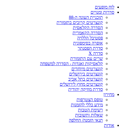
לוח מופעים
סדרות ומנויים
תוכניית העונה ה-88
קונצרטים קרובים בתזמורת
הסדרה הקלאסית
הסדרה הקאמרית
פסטיבל הללויה
אופרה בסימפונית
סדרת הפסנתר
סדרה X
שרים עם התזמורת
קלאסיקות ואגדות - הסדרה למשפחה
קונצרטים מיוחדים
קונצרטים בירושלים
קונצרטים בתל אביב
קונצרטים מחוץ לירושלים
סדרת מוזיקה יהודית
מחירון
טופס הצטרפות
מידע כללי להזמנות
רשימת הטבות
שאלות ותשובות
תנאי הזמנה/ החלפה
אודות