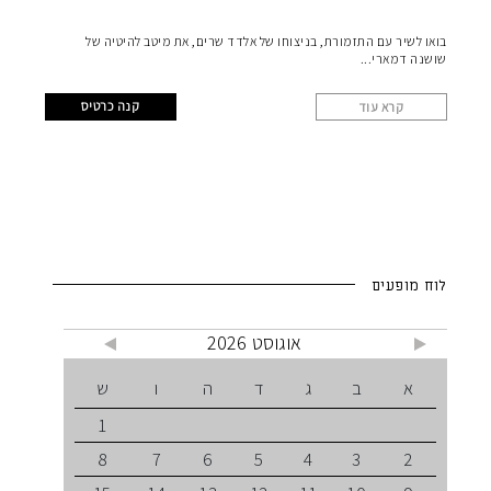
בואו לשיר עם התזמורת, בניצוחו של אלדד שרים, את מיטב להיטיה של
שושנה דמארי
קנה כרטיס
קרא עוד
לוח מופעים
אוגוסט 2026
א
ב
ג
ד
ה
ו
ש
1
8
7
6
5
4
3
2