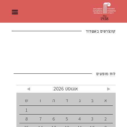
קונצרטים באשדוד
לוח מופעים
אוגוסט 2026
א
ב
ג
ד
ה
ו
ש
1
8
7
6
5
4
3
2