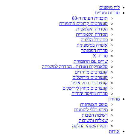
לוח מופעים
סדרות ומנויים
תוכניית העונה ה-88
קונצרטים קרובים בתזמורת
הסדרה הקלאסית
הסדרה הקאמרית
פסטיבל הללויה
אופרה בסימפונית
סדרת הפסנתר
סדרה X
שרים עם התזמורת
קלאסיקות ואגדות - הסדרה למשפחה
קונצרטים מיוחדים
קונצרטים בירושלים
קונצרטים בתל אביב
קונצרטים מחוץ לירושלים
סדרת מוזיקה יהודית
מחירון
טופס הצטרפות
מידע כללי להזמנות
רשימת הטבות
שאלות ותשובות
תנאי הזמנה/ החלפה
אודות