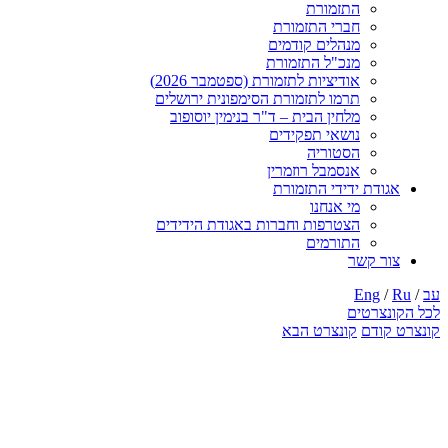
התזמורת
חברי התזמורת
מנהלים קודמים
מנכ"ל התזמורת
אודיציות לתזמורת (ספטמבר 2026)
תרמו לתזמורת הסימפונית ירושלים
מלחין הבית – ד"ר בנימין יוסופוב
נושאי תפקידים
הסטוריה
אנסמבל רוזמרין
אגודת ידידי התזמורת
מי אנחנו
הצטרפות וחברות באגודת הידידים
התורמים
צור קשר
עב
/
Ru
/
Eng
לכל הקונצרטים
קונצרט קודם
קונצרט הבא