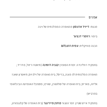
אמנים
מנצח:
דייויד ארונסון
מהאופרה הממלכתית של וינה
בימוי:
רוזמרי דנציגר
הכנה מוזיקלית:
עמית רוזנבלום
בתפקיד רוזלינדה: זמרת הסופרן
יבגניה דושינה
(תיאטרו ריאל, מדריד;
האופרה המלכותית לה מונה, בריסל; בית האופרה של וילניוס; תיאטרון שאנז
אליזה, פאריס; בית האופרה של סולוטורן, שווייץ; פסטיבל האופרטה הבינלאומי
במרביש)
בתפקיד אייזנשטיין: זמר הטנור
מרטין מיירינגר
(בית האופרה של קלגנפורט,