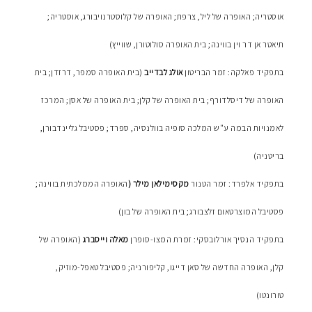
אוסטריה; האופרה של ליל, צרפת; האופרה של קלוסטרנויבורג, אוסטריה;
תיאטר אן דר וין בווינה; בית האופרה סולוטורן, שווייץ)
בתפקיד פאלקה: זמר הבריטון
אולג לבדייב
(בית האופרה סמפר, דרזדן; בית
האופרה של דיסלדורף; בית האופרה של קלן; בית האופרה של אסן; המרכז
לאמנויות הבמה ע"ש המלכה סופיה בוולנסיה, ספרד; פסטיבל גליינדבורן,
בריטניה)
בתפקיד אלפרד: זמר הטנור
מקסימילאן מילר (
האופרה הממלכתית בווינה;
פסטיבל המוצרטאום זלצבורג; בית האופרה של בון)
בתפקיד הנסיך אורלובסקי: זמרת המצו-סופרן
מאלה וייסברג
(האופרה של
קלן, האופרה החדשה של סאן דייגו, קליפורניה; פסטיבל טאפל-מוזיק,
טורונטו)