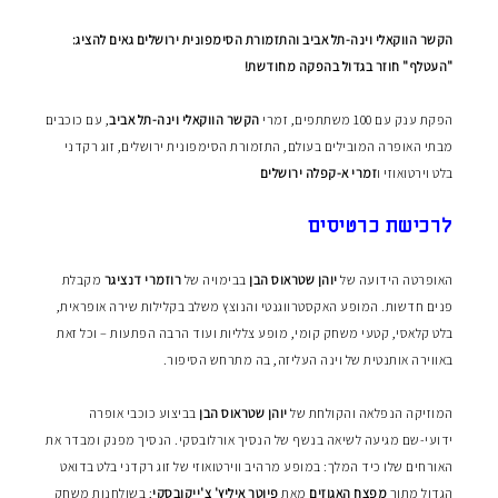
הקשר הווקאלי וינה-תל אביב והתזמורת הסימפונית ירושלים גאים להציג:
"העטלף" חוזר בגדול בהפקה מחודשת!
הפקת ענק עם 100 משתתפים, זמרי
הקשר הווקאלי וינה-תל אביב
, עם כוכבים
מבתי האופרה המובילים בעולם, התזמורת הסימפונית ירושלים, זוג רקדני
בלט וירטואוזי ו
זמרי א-קפלה ירושלים
לרכישת כרטיסים
האופרטה הידועה של
יוהן שטראוס הבן
בבימויה של
רוזמרי דנציגר
מקבלת
פנים חדשות. המופע האקסטרווגנטי והנוצץ משלב בקלילות שירה אופראית,
בלט קלאסי, קטעי משחק קומי, מופע צלליות ועוד הרבה הפתעות – וכל זאת
באווירה אותנטית של וינה העליזה, בה מתרחש הסיפור.
המוזיקה הנפלאה והקולחת של
יוהן שטראוס הבן
בביצוע כוכבי אופרה
ידועי-שם מגיעה לשיאה בנשף של הנסיך אורלובסקי. הנסיך מפנק ומבדר את
האורחים שלו כיד המלך: במופע מרהיב ווירטואוזי של זוג רקדני בלט בדואט
הגדול מתוך
מפצח האגוזים
מאת
פיוטר איליץ' צ'ייקובסקי
; בשולחנות משחק