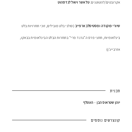
אקרובטים/להטוטנים:
טל אשר ויואל לנדסהוט
שיורי פוקודה ומסטיסלב ארפייב
(סולני בלט מובילים, זוכי תחרויות בלט
בינלאומיות, חתני פרס ה"גרנד פרי" בתחרות הבלט הבינלאומית בבאקו,
אזרבייג'ן)
תכנית
יוהן שטראוס
הבן
–
העטלף
קונצרטים נוספים