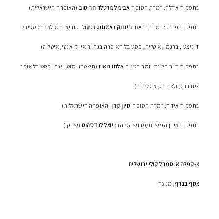
בתפקיד אדלה: זמרת הסופרן
אביגיל גורטלר הר-טוב
(האופרה הישראלית)
בתפקיד פרנק: זמר הבריטון
ג'ינווק נאמגונג
(סאול, קוריאה; מילאנו; פסטיבל
דוניצטי, ברגמו, איטליה; פסטיבל האופרה בגרווה אין קיאנטי, איטליה)
בתפקיד ד"ר בלינד: זמר הטנור
אלחו רואיז
(תיאטרון מוט, וינה; פסטיבל אופר
אים ברג, זלצבורג, אוסטריה)
בתפקיד אידה: זמרת הסופרן
סיון קרן
(האופרה הישראלית)
בתפקיד איוון המשרת/פרוש הסוהר:
יואל לנדסהוט
(שחקן)
א-קפלה אנסמבל קולי ירושלים
אסף בנרף
, מנצח