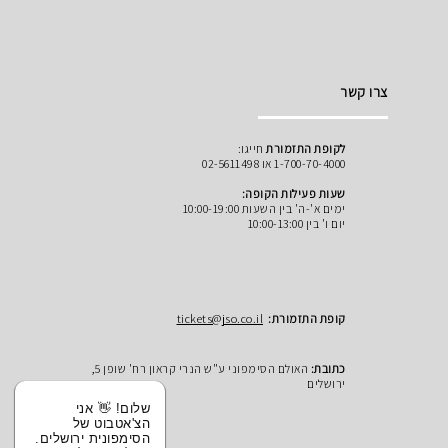
צרו קשר
לקופת התזמורת
חייגו:
1-700-70-4000 או 02-5611498
שעות פעילות הקופה:
ימים א'-ה' בין השעות 10:00-19:00
יום ו' בין 10:00-13:00
קופת התזמורת:
tickets@jso.co.il
כתובת:
האולם הסימפוני ע"ש הנרי קראון רח' שופן 5,
ירושלים
שלום! 👋 אני
הצ'אטבוט של
הסימפונית ירושלים.