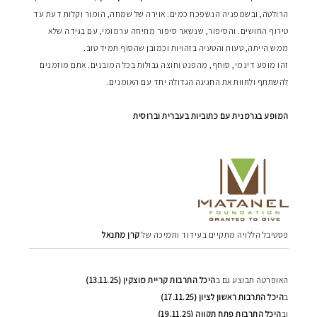
הרולטה, ובשמפניה הנשפכת כמים. אוירה של שמחה, הומור וקלות דעת עד
טירוף החושים. והסיפור, שנשאר סיפור מתיחה ערמומי, עם בגידה שלא
ממש הייתה, טעות והטעיה בזהויות וכמובן שהסוף תמיד טוב.
זהו מופע דינמי, סוחף, מהפנט וחוצה גבולות בכל המובנים. אתם מוזמנים
להשתתף ולחוות את החגיגה הגדולה יחד עם האומנים.
המופע בגרמנית עם כתוביות בעברית וברוסית
פסטיבל הללויה מתקיים בעידוד ותמיכה של
קרן מתנאל
האופרטה תבוצע גם ב
היכל התרבות קריית מוצקין (13.11.25)
ב
היכל התרבות ראשון לציון (17.11.25)
וב
היכל התרבות פתח תקווה (19.11.25)