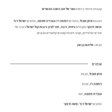
קונצרט מיוחד ביוזמת
גשר של זהב השנה העשרים
המנצח
איתן סובול
, הזמרים
רוחמה רז
ו
ע
ובדיה
חממה
, החזנים
ישראל רנד
ו
משה זרצקי
ומקהלות
גיתית
,
רננה
,
זמר לציון
ו
רננות קול ישראל
בערב של
שירים ישראליים, קטעי חזנות וקטעים קלאסיים אהובים.
מנחה:
אליהוא בן-און
אומנים
איתן סובול
, מנצח
רוחמה רז
, זמרת
עובדיה חממה
, זמר
החזנים
ישראל רנד
ו
משה זרצקי