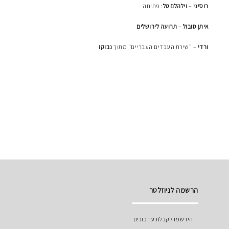
רוסיני
–
וילהלם טל
: פתיחה
איתן סובול
–
תרועה לירושלים
ורדי
– "שירת העבדים העבריים" מתוך
נבוקו
הרשמה לניוזלטר
הירשמו לקבלת עדכונים