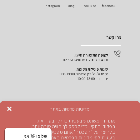
Instagram
Blog
YouTube
facebook
צרו קשר
לקופת התזמורת
חייגו:
1-700-70-4000 או 02-5611498
שעות פעילות הקופה:
ימים א'-ה' בין השעות 10:00-19:00
יום ו' בין 10:00-13:00
מדיניות פרטיות באתר
קופת התזמורת:
tickets@jso.co.il
אתר זה משתמש בעוגיות כדי להבטיח את
כתובת:
האולם הסימפוני ע"ש הנרי קראון רח' שופן 5,
תפקודו התקין וכדי לספק לך חוויה טובה יותר.
ירושלים
בלחיצה על "הסכמה" אתם מסכימים לשימוש
שלום! 👋 אני
בעוגיות לפי מדיניות הפרטיות באתר