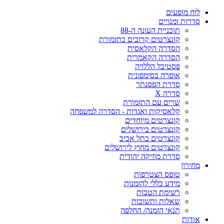
לוח מופעים
סדרות ומנויים
תוכניית העונה ה-88
קונצרטים קרובים בתזמורת
הסדרה הקלאסית
הסדרה הקאמרית
פסטיבל הללויה
אופרה בסימפונית
סדרת הפסנתר
סדרה X
שרים עם התזמורת
קלאסיקות ואגדות - הסדרה למשפחה
קונצרטים מיוחדים
קונצרטים בירושלים
קונצרטים בתל אביב
קונצרטים מחוץ לירושלים
סדרת מוזיקה יהודית
מחירון
טופס הצטרפות
מידע כללי להזמנות
רשימת הטבות
שאלות ותשובות
תנאי הזמנה/ החלפה
אודות