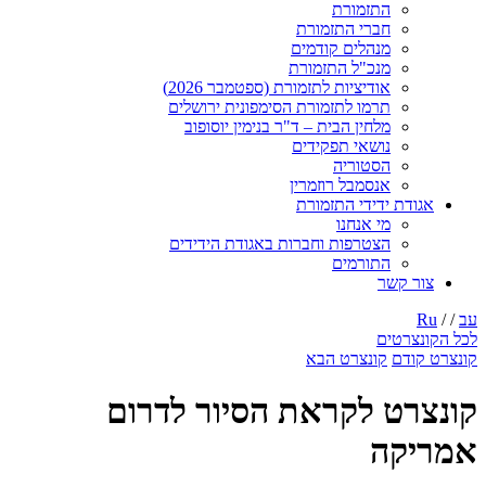
התזמורת
חברי התזמורת
מנהלים קודמים
מנכ"ל התזמורת
אודיציות לתזמורת (ספטמבר 2026)
תרמו לתזמורת הסימפונית ירושלים
מלחין הבית – ד"ר בנימין יוסופוב
נושאי תפקידים
הסטוריה
אנסמבל רוזמרין
אגודת ידידי התזמורת
מי אנחנו
הצטרפות וחברות באגודת הידידים
התורמים
צור קשר
עב
/ /
Ru
לכל הקונצרטים
קונצרט קודם
קונצרט הבא
קונצרט לקראת הסיור לדרום
אמריקה