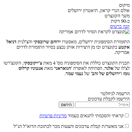
מיקום
אולם הנרי קראון, תיאטרון ירושלים
משך הקונצרט
כ-90 דקות
קנה כרטיס
התזמורת הסימפונית ירושלים, מאסטרו
ירוחם שרובסקי
והצ'לנית
דניאל
אקטע
בקונצרט ובו מן היצירות אותן נבצע בסיור התזמורת לדרום
אמריקה.
.
תכנית הקונצרט כוללת את הסימפוניה מס' 4 מאת
צ'ייקובסקי
, הקונצ'רטו
לצ'לו של
אלגר
, הפתיחה לאופרה '
הגואראני
' מאת
אנטוניו קרלוס
גומז
ו'
ירושלים של זהב'
של
נעמי שמר
.
.
הרשמה לניוזלטר
הירשמו לקבלת עדכונים
הירשם
קראתי והסכמתי לתנאים בעמוד
מדיניות פרטיות
אני מאשר/ת קבלת עדכונים והצעות מכר לכתובת הדוא"ל הנ"ל