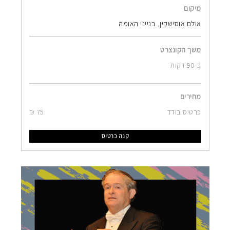
מיקום
אולם אוסישקין, בנייני האומה
משך הקונצרט
כ-90 דקות
מחירים
כרטיס בודד
75 ₪
קנה כרטיס