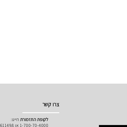
צרו קשר
לקופת התזמורת
חייגו:
1-700-70-4000 או 02-5611498