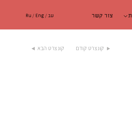
ת
צור קשר
עב
/
Eng
/
Ru
קונצרט קודם
קונצרט הבא