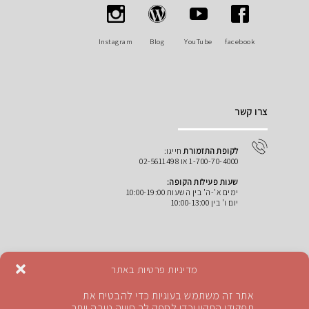
Instagram
Blog
YouTube
facebook
צרו קשר
לקופת התזמורת
חייגו:
1-700-70-4000 או 02-5611498
שעות פעילות הקופה:
ימים א'-ה' בין השעות 10:00-19:00
יום ו' בין 10:00-13:00
מדיניות פרטיות באתר
קופת התזמורת:
tickets@jso.co.il
אתר זה משתמש בעוגיות כדי להבטיח את
כתובת:
האולם הסימפוני ע"ש הנרי קראון רח' שופן 5,
תפקודו התקין וכדי לספק לך חוויה טובה יותר.