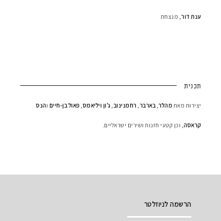
ענת דור
, מנצחת
תכנית
יצירות מאת
מהלר
,
בארבר
,
רחמנינוב
,
ג'ון ויליאמס
,
פאול בן-חיים
ו
הנס
קראסה
, וכן קטעי חזנות ושירים ישראליים.
הרשמה לניוזלטר