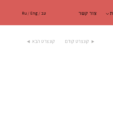
ת
צור קשר
עב
/
Eng
/
Ru
קונצרט קודם
קונצרט הבא