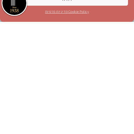
קראתי והסכמתי לתנאים בעמוד
מדיניות פרטיות
Cookie Policy
מדיניות פרטיות
אני מאשר/ת קבלת עדכונים והצעות מכר לכתובת
הדוא"ל הנ"ל
לחץ כאן לטופס הזמנת מנוי
חייגו 1-700-70-4000
או
לחצו כאן
הצטרפו אלינו ברשתות החברתיות
Instagram
Blog
YouTube
facebook