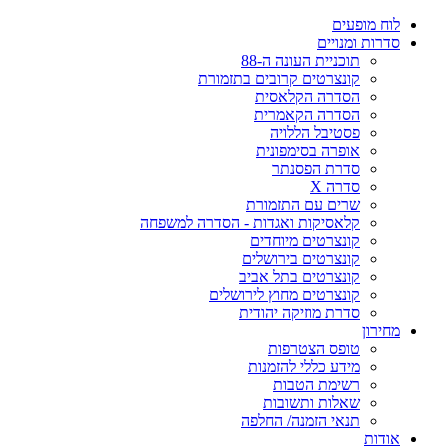
לוח מופעים
סדרות ומנויים
תוכניית העונה ה-88
קונצרטים קרובים בתזמורת
הסדרה הקלאסית
הסדרה הקאמרית
פסטיבל הללויה
אופרה בסימפונית
סדרת הפסנתר
סדרה X
שרים עם התזמורת
קלאסיקות ואגדות - הסדרה למשפחה
קונצרטים מיוחדים
קונצרטים בירושלים
קונצרטים בתל אביב
קונצרטים מחוץ לירושלים
סדרת מוזיקה יהודית
מחירון
טופס הצטרפות
מידע כללי להזמנות
רשימת הטבות
שאלות ותשובות
תנאי הזמנה/ החלפה
אודות