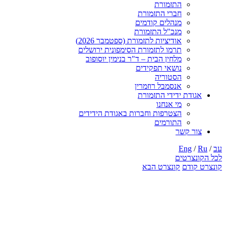
התזמורת
חברי התזמורת
מנהלים קודמים
מנכ"ל התזמורת
אודיציות לתזמורת (ספטמבר 2026)
תרמו לתזמורת הסימפונית ירושלים
מלחין הבית – ד"ר בנימין יוסופוב
נושאי תפקידים
הסטוריה
אנסמבל רוזמרין
אגודת ידידי התזמורת
מי אנחנו
הצטרפות וחברות באגודת הידידים
התורמים
צור קשר
עב
/
Ru
/
Eng
לכל הקונצרטים
קונצרט קודם
קונצרט הבא