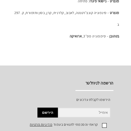
מוצרט
–
נישואי פיגרו
: פתיחה
מוצרט
– סינפוניה קונצ’רטנטה, לאבוב, קלרנית, קרן, בסון ותזמורת, ק. 297
ב
בטהובן
– סימפוניה מס’ 3,
ארואיקה
הרשמה לניוזלטר
הירשמו לקבלת עדכונים
הירשם
קראתי והסכמתי לתנאים בעמוד
מדיניות פרטיות