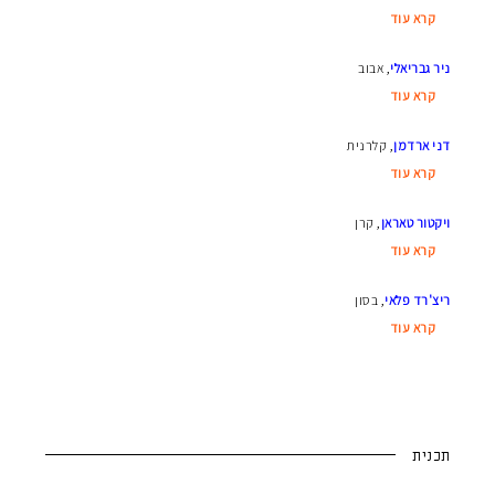
ניר גבריאלי
, אבוב
דני ארדמן
, קלרנית
ויקטור טאראן
, קרן
ריצ'רד פלאי
, בסון
תכנית