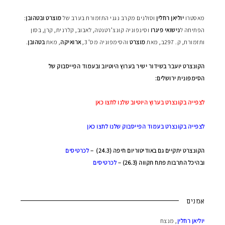
מאסטרו
יוליאן רחלין
וסולנים מקרב נגני התזמורת בערב של
מוצרט ובטהובן
:
הפתיחה ל
נישואי פיגרו
וסינפוניה קונצ’רטנטה, לאבוב, קלרנית, קרן, בסון
ותזמורת, ק. 297ב, מאת
מוצרט
והסימפוניה מס’ 3,
ארואיקה
, מאת
בטהובן
.
הקונצרט יועבר בשידור ישיר בערוץ היוטיוב ובעמוד הפייסבוק של
הסימפונית ירושלים:
לצפייה בקונצרט בערוץ היוטיוב שלנו לחצו כאן
לצפייה בקונצרט בעמוד הפייסבוק שלנו לחצו כאן
הקונצרט יתקיים גם באודיטוריום חיפה (24.3) –
לכרטיסים
ובהיכל התרבות פתח תקווה (26.3) –
לכרטיסים
אמנים
יוליאן רחלין
, מנצח