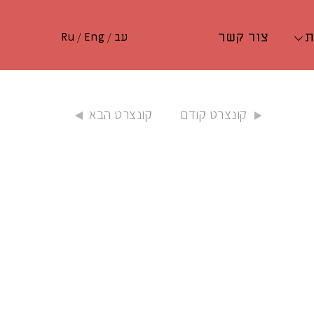
ת
צור קשר
עב
/
Eng
/
Ru
קונצרט קודם
קונצרט הבא