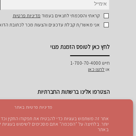
קראתי והסכמתי לתנאים בעמוד
מדיניות פרטיות
אני מאשר/ת קבלת עדכונים והצעות מכר לכתובת הדוא
לחץ כאן לטופס הזמנת מנוי
חייגו 1-700-70-4000
או
לחצו כאן
הצטרפו אלינו ברשתות החברתיות
מדיניות פרטיות באתר
אתר זה משתמש בעוגיות כדי להבטיח את תפקודו התקין וכדי 
יותר. בלחיצה על "הסכמה" אתם מסכימים לשימוש בעוגיות לפ
Instagram
Blog
YouTube
facebook
באתר