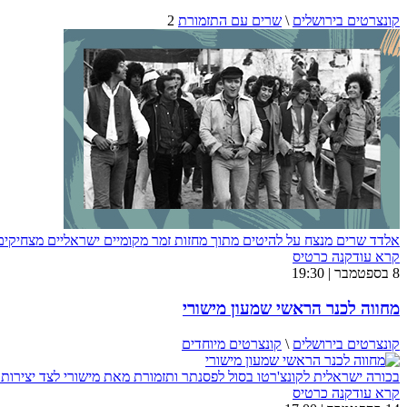
קונצרטים בירושלים
\
שרים עם התזמורת
2
אלדד שרים מנצח על להיטים מתוך מחזות זמר מקומיים ישראליים מצחיקים - 
קרא עוד
קנה כרטיס
8 בספטמבר | 19:30
מחווה לכנר הראשי שמעון מישורי
קונצרטים בירושלים
\
קונצרטים מיוחדים
בכורה ישראלית לקונצ'רטו בסול לפסנתר ותזמורת מאת מישורי לצד יצירות 
קרא עוד
קנה כרטיס