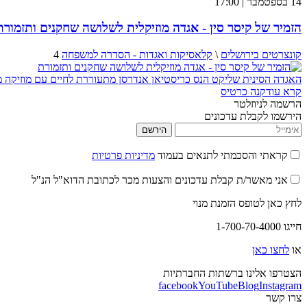
14 בספטמבר | 17:00
הזמיר של קיסר סין - אגדה מוזיקלית לשלושה שחקנים ותזמורת
קונצרטים בירושלים
\
קלאסיקות ואגדות - הסדרה למשפחה
4
האגדה הסינית שליקט הנס כריסטיאן אנדרסן מתעוררת לחיים עם מוזיקה מקו
קרא עוד
קנה כרטיס
הרשמה לניוזלטר
הירשמו לקבלת עדכונים
הירשם
קראתי והסכמתי לתנאים בעמוד
מדיניות פרטיות
אני מאשר/ת קבלת עדכונים והצעות מכר לכתובת הדוא"ל הנ"ל
לחץ כאן לטופס הזמנת מנוי
חייגו 1-700-70-4000
או
לחצו כאן
הצטרפו אלינו ברשתות החברתיות
facebook
YouTube
Blog
Instagram
צרו קשר