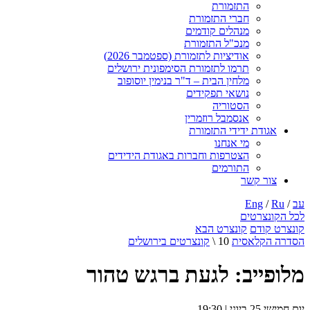
התזמורת
חברי התזמורת
מנהלים קודמים
מנכ"ל התזמורת
אודיציות לתזמורת (ספטמבר 2026)
תרמו לתזמורת הסימפונית ירושלים
מלחין הבית – ד"ר בנימין יוסופוב
נושאי תפקידים
הסטוריה
אנסמבל רוזמרין
אגודת ידידי התזמורת
מי אנחנו
הצטרפות וחברות באגודת הידידים
התורמים
צור קשר
עב
/
Ru
/
Eng
לכל הקונצרטים
קונצרט קודם
קונצרט הבא
הסדרה הקלאסית
10 \
קונצרטים בירושלים
מלופייב: לגעת ברגש טהור
יום חמישי 25 ביוני
| 19:30