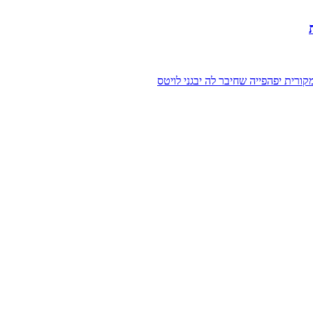
רית יפהפייה שחיבר לה יבגני לויטס