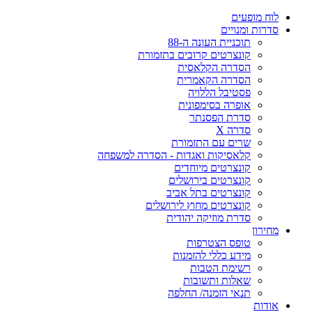
לוח מופעים
סדרות ומנויים
תוכניית העונה ה-88
קונצרטים קרובים בתזמורת
הסדרה הקלאסית
הסדרה הקאמרית
פסטיבל הללויה
אופרה בסימפונית
סדרת הפסנתר
סדרה X
שרים עם התזמורת
קלאסיקות ואגדות - הסדרה למשפחה
קונצרטים מיוחדים
קונצרטים בירושלים
קונצרטים בתל אביב
קונצרטים מחוץ לירושלים
סדרת מוזיקה יהודית
מחירון
טופס הצטרפות
מידע כללי להזמנות
רשימת הטבות
שאלות ותשובות
תנאי הזמנה/ החלפה
אודות