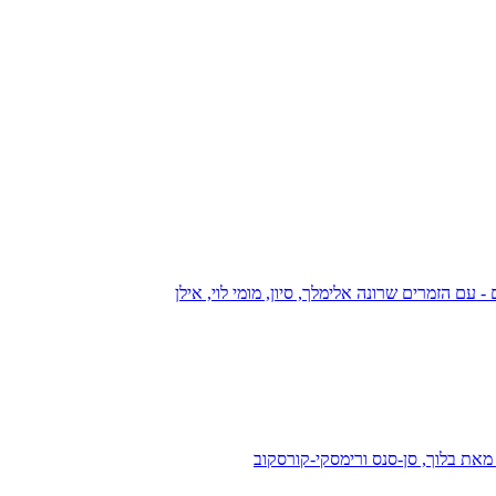
עם הזמרים שרונה אלימלך, סיון, מומי לוי, אילן
מאת בלוך, סן-סנס ורימסקי-קורסקוב