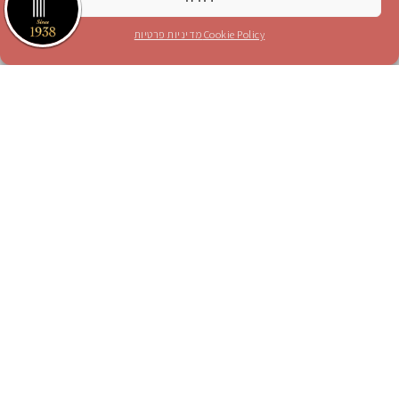
קראתי והסכמתי לתנאים בעמוד
מדיניות פרטיות
Cookie Policy
מדיניות פרטיות
אני מאשר/ת קבלת עדכונים והצעות מכר לכתובת
הדוא"ל הנ"ל
לחץ כאן לטופס הזמנת מנוי
חייגו 1-700-70-4000
או
לחצו כאן
הצטרפו אלינו ברשתות החברתיות
Instagram
Blog
YouTube
facebook