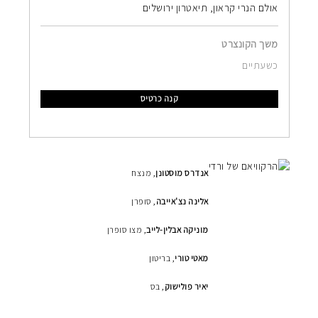
אולם הנרי קראון, תיאטרון ירושלים
משך הקונצרט
כשעתיים
קנה כרטיס
אנדרס מוסטונן
, מנצח
אלינה נצ'אייבה
, סופרן
מוניקה אבלין-לייב
, מצו סופרן
מאטי טורי
, בריטון
יאיר
פולישוק
, בס