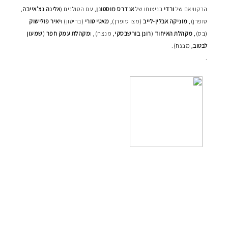
הרקוויאם של
ורדי
בניצוחו של
אנדרס מוסטונן
, עם הסולנים (
אלינה נצ'אייבה
,
סופרן),
מוניקה אבלין-לייב
(מצו סופרן),
מאטי טורי
(בריטון) ו
יאיר
פולישוק
(בס),
מקהלת האיחוד
(
רונן בורשבסקי
, מנצח), ו
מקהלת עמק חפר
(
שמעון
לבטוב
, מנצח).
.